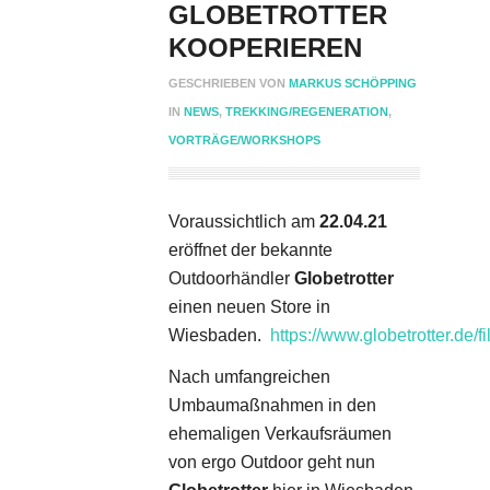
GLOBETROTTER
KOOPERIEREN
GESCHRIEBEN VON
MARKUS SCHÖPPING
IN
NEWS
,
TREKKING/REGENERATION
,
VORTRÄGE/WORKSHOPS
Voraussichtlich am
22.04.21
eröffnet der bekannte
Outdoorhändler
Globetrotter
einen neuen Store in
Wiesbaden.
https://www.globetrotter.de/f
Nach umfangreichen
Umbaumaßnahmen in den
ehemaligen Verkaufsräumen
von ergo Outdoor geht nun