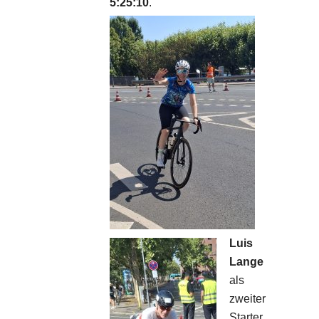
5:25:10
.
Luis
Lange
als
zweiter
Starter